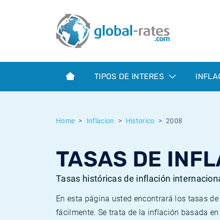
Euribor
¿Qué es la inflación IPC?
Euribor - histórico
Calculadora de inflación
Term SOFR
¿Qué es la inflación IPCA?
ESTER - histórico
TIPOS DE INTERES
INFLA
Bancos centrales
Inflación Chileno - IPC
SONIA - histórico
ESTER
Inflación Español - IPC
SOFR - histórico
Home
Inflacion
Historico
2008
SONIA
Inflación Estadounidense
TONAR - histórico
TASAS DE INFL
SOFR
Inflación Mexicano - IPC
Inflación histórica
Tasas históricas de inflación internacion
En esta página usted encontrará los tasas d
fácilmente. Se trata de la inflación basada e