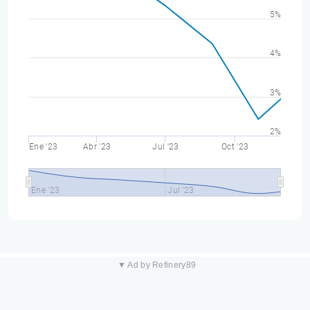
5%
4%
3%
2%
Ene '23
Abr '23
Jul '23
Oct '23
Ene '23
Jul '23
▼ Ad by Refinery89