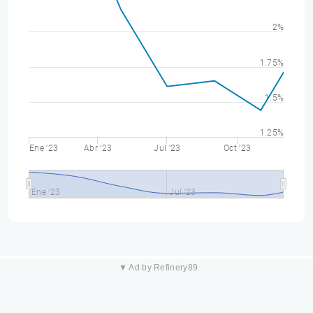
2%
1.75%
1.5%
1.25%
Ene '23
Abr '23
Jul '23
Oct '23
Ene '23
Jul '23
▼ Ad by Refinery89