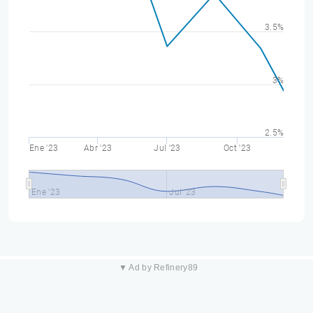
3.5%
3%
2.5%
Ene '23
Abr '23
Jul '23
Oct '23
Ene '23
Jul '23
▼ Ad by Refinery89