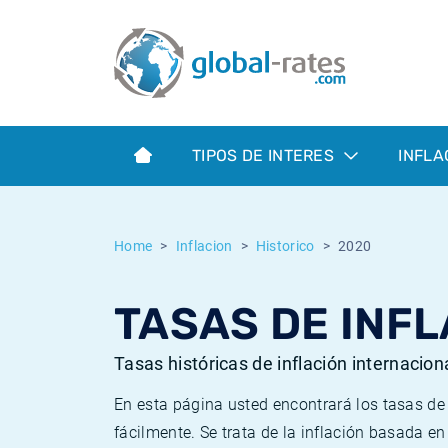
Euribor
¿Qué es la inflación IPC?
Euribor - histórico
Calculadora de inflación
Term SOFR
¿Qué es la inflación IPCA?
ESTER - histórico
TIPOS DE INTERES
INFLA
Bancos centrales
Inflación Chileno - IPC
SONIA - histórico
ESTER
Inflación Español - IPC
SOFR - histórico
Home
Inflacion
Historico
2020
SONIA
Inflación Estadounidense
TONAR - histórico
TASAS DE INFL
SOFR
Inflación Mexicano - IPC
Inflación histórica
Tasas históricas de inflación internacion
En esta página usted encontrará los tasas d
fácilmente. Se trata de la inflación basada e