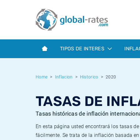
Euribor
¿Qué es la inflación IPC?
Euribor - histórico
Calculadora de inflación
Term SOFR
¿Qué es la inflación IPCA?
ESTER - histórico
TIPOS DE INTERES
INFLA
Bancos centrales
Inflación Chileno - IPC
SONIA - histórico
ESTER
Inflación Español - IPC
SOFR - histórico
Home
Inflacion
Historico
2020
SONIA
Inflación Estadounidense
TONAR - histórico
TASAS DE INFL
SOFR
Inflación Mexicano - IPC
Inflación histórica
Tasas históricas de inflación internacion
En esta página usted encontrará los tasas d
fácilmente. Se trata de la inflación basada e