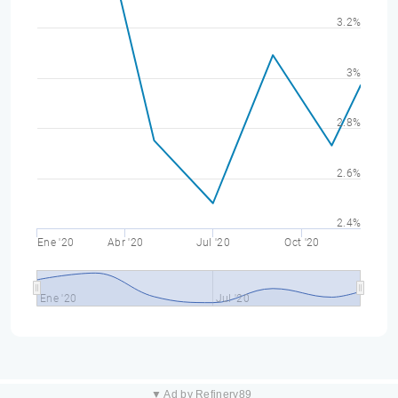
3.2%
3%
2.8%
2.6%
2.4%
Ene '20
Abr '20
Jul '20
Oct '20
Ene '20
Jul '20
▼ Ad by Refinery89