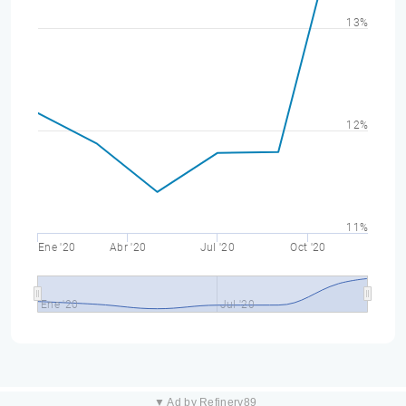
13%
12%
11%
Ene '20
Abr '20
Jul '20
Oct '20
Ene '20
Jul '20
▼ Ad by Refinery89