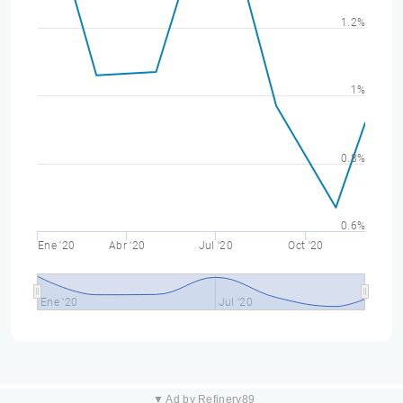
1.2%
1%
0.8%
0.6%
Ene '20
Abr '20
Jul '20
Oct '20
Ene '20
Jul '20
▼ Ad by Refinery89