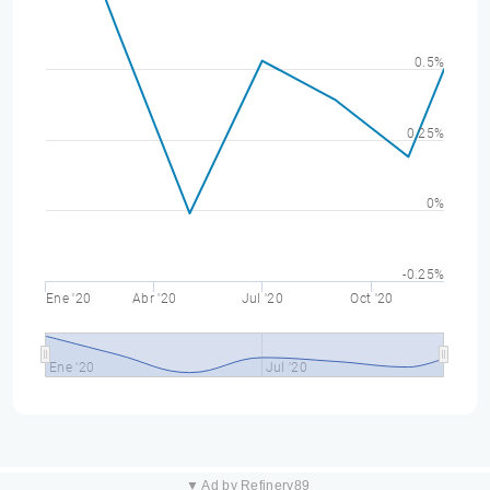
0.5%
0.25%
0%
-0.25%
Ene '20
Abr '20
Jul '20
Oct '20
Ene '20
Jul '20
▼ Ad by Refinery89