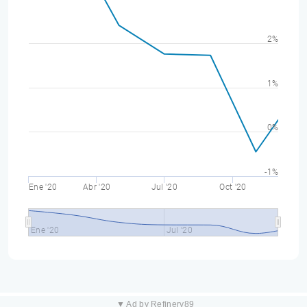
2%
1%
0%
-1%
Ene '20
Abr '20
Jul '20
Oct '20
Ene '20
Jul '20
▼ Ad by Refinery89