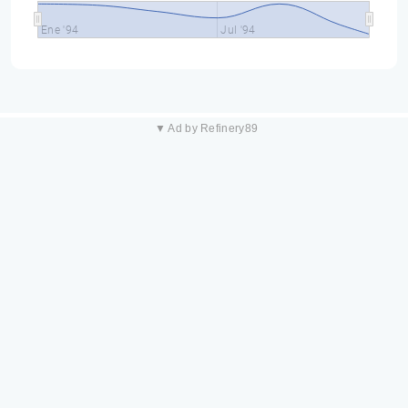
Ene '94
Jul '94
▼ Ad by Refinery89