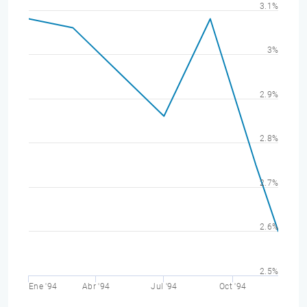
3.1%
3%
2.9%
2.8%
2.7%
2.6%
2.5%
Ene '94
Abr '94
Jul '94
Oct '94