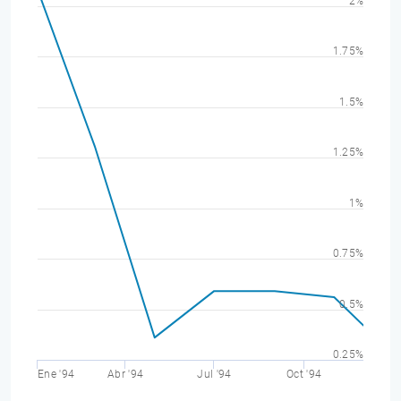
2%
1.75%
1.5%
1.25%
1%
0.75%
0.5%
0.25%
Ene '94
Abr '94
Jul '94
Oct '94