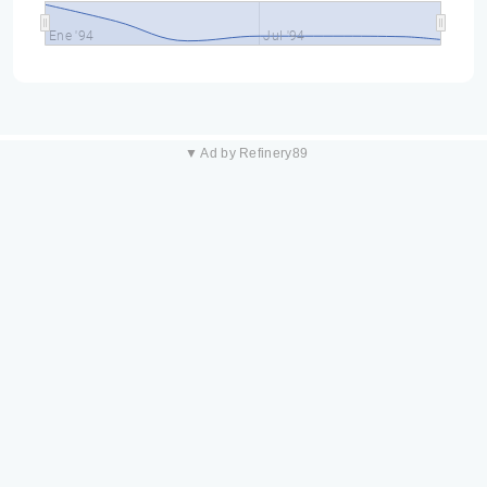
Ene '94
Jul '94
▼ Ad by Refinery89