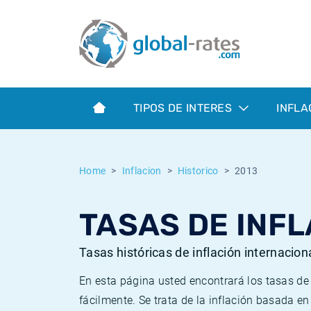
Euribor
¿Qué es la inflación IPC?
Euribor - histórico
Calculadora de inflación
Term SOFR
¿Qué es la inflación IPCA?
ESTER - histórico
TIPOS DE INTERES
INFLA
Bancos centrales
Inflación Chileno - IPC
SONIA - histórico
ESTER
Inflación Español - IPC
SOFR - histórico
Home
Inflacion
Historico
2013
SONIA
Inflación Estadounidense
TONAR - histórico
TASAS DE INFL
SOFR
Inflación Mexicano - IPC
Inflación histórica
Tasas históricas de inflación internacion
En esta página usted encontrará los tasas d
fácilmente. Se trata de la inflación basada e