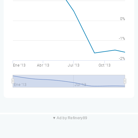
0%
-1%
-2%
Ene '13
Abr '13
Jul '13
Oct '13
Ene '13
Jul '13
▼ Ad by Refinery89