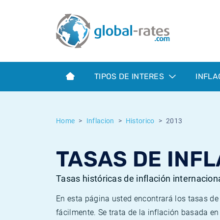
Euribor
¿Qué es la inflación IPC?
Euribor - histórico
Calculadora de inflación
Term SOFR
¿Qué es la inflación IPCA?
ESTER - histórico
TIPOS DE INTERES
INFLA
Bancos centrales
Inflación Chileno - IPC
SONIA - histórico
ESTER
Inflación Español - IPC
SOFR - histórico
Home
Inflacion
Historico
2013
SONIA
Inflación Estadounidense
TONAR - histórico
TASAS DE INFL
SOFR
Inflación Mexicano - IPC
Inflación histórica
Tasas históricas de inflación internacion
En esta página usted encontrará los tasas d
fácilmente. Se trata de la inflación basada e