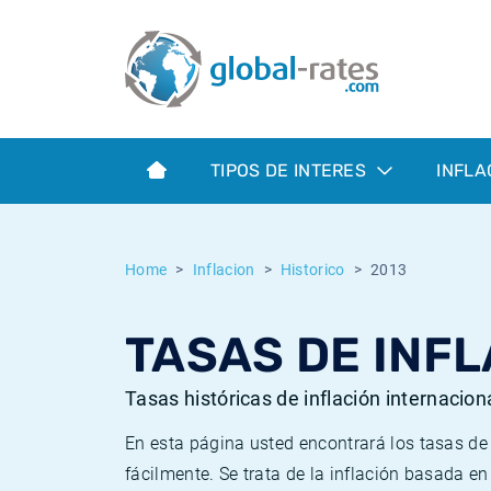
Euribor
¿Qué es la inflación IPC?
Euribor - histórico
Calculadora de inflación
Term SOFR
¿Qué es la inflación IPCA?
ESTER - histórico
TIPOS DE INTERES
INFLA
Bancos centrales
Inflación Chileno - IPC
SONIA - histórico
ESTER
Inflación Español - IPC
SOFR - histórico
Home
Inflacion
Historico
2013
SONIA
Inflación Estadounidense
TONAR - histórico
TASAS DE INFL
SOFR
Inflación Mexicano - IPC
Inflación histórica
Tasas históricas de inflación internacion
En esta página usted encontrará los tasas d
fácilmente. Se trata de la inflación basada e