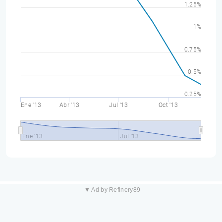
1.25%
1%
0.75%
0.5%
0.25%
Ene '13
Abr '13
Jul '13
Oct '13
Ene '13
Jul '13
▼ Ad by Refinery89