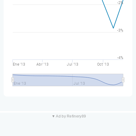
-2%
-3%
-4%
Ene '13
Abr '13
Jul '13
Oct '13
Ene '13
Jul '13
▼ Ad by Refinery89