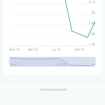
2.1%
2%
1.9%
1.8%
1.7%
Ene '13
Abr '13
Jul '13
Oct '13
Ene '13
Jul '13
▼ Ad by Refinery89