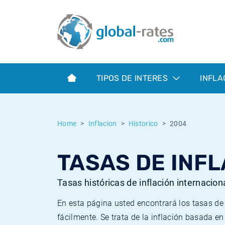
Euribor
¿Qué es la inflación IPC?
Euribor - histórico
Calculadora de inflación
Term SOFR
¿Qué es la inflación IPCA?
ESTER - histórico
TIPOS DE INTERES
INFLA
Bancos centrales
Inflación Chileno - IPC
SONIA - histórico
ESTER
Inflación Español - IPC
SOFR - histórico
Home
Inflacion
Historico
2004
SONIA
Inflación Estadounidense
TONAR - histórico
TASAS DE INFL
SOFR
Inflación Mexicano - IPC
Inflación histórica
Tasas históricas de inflación internacion
En esta página usted encontrará los tasas d
fácilmente. Se trata de la inflación basada e