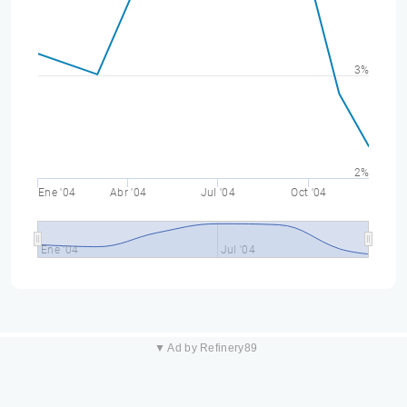
3%
2%
Ene '04
Abr '04
Jul '04
Oct '04
Ene '04
Jul '04
▼ Ad by Refinery89