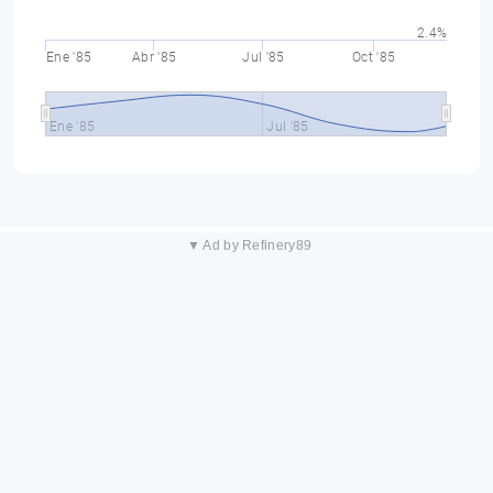
2.4%
Ene '85
Abr '85
Jul '85
Oct '85
Ene '85
Jul '85
▼ Ad by Refinery89