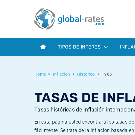
Euribor
¿Qué es la inflación IPC?
Euribor - histórico
Calculadora de inflación
Term SOFR
¿Qué es la inflación IPCA?
ESTER - histórico
TIPOS DE INTERES
INFLA
Bancos centrales
Inflación Chileno - IPC
SONIA - histórico
ESTER
Inflación Español - IPC
SOFR - histórico
Home
Inflacion
Historico
1985
SONIA
Inflación Estadounidense
TONAR - histórico
TASAS DE INFL
SOFR
Inflación Mexicano - IPC
Inflación histórica
Tasas históricas de inflación internacion
En esta página usted encontrará los tasas d
fácilmente. Se trata de la inflación basada e