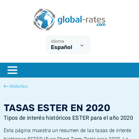
Euribor
¿Qué es la inflación IPC?
Euribor - histórico
Calculadora de inflación
Term SOFR
¿Qué es la inflación IPCA?
ESTER - histórico
Idioma
Español
Bancos centrales
Inflación Chileno - IPC
SONIA - histórico
ESTER
Inflación Español - IPC
SOFR - histórico
SONIA
Inflación Estadounidense
TONAR - histórico
Historico
SOFR
Inflación Mexicano - IPC
Inflación histórica
TASAS ESTER EN 2020
Tipos de interés históricos ESTER para el año 2020
Esta página muestra un resumen de las tasas de interés