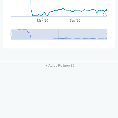
0%
May '20
Sep '20
Jul '20
▼ Ad by Refinery89