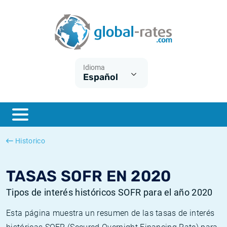
Euribor
¿Qué es la inflación IPC?
Euribor - histórico
Calculadora de inflación
Term SOFR
¿Qué es la inflación IPCA?
ESTER - histórico
Idioma
Español
Bancos centrales
Inflación Chileno - IPC
SONIA - histórico
ESTER
Inflación Español - IPC
SOFR - histórico
SONIA
Inflación Estadounidense
TONAR - histórico
Historico
SOFR
Inflación Mexicano - IPC
Inflación histórica
TASAS SOFR EN 2020
Tipos de interés históricos SOFR para el año 2020
Esta página muestra un resumen de las tasas de interés