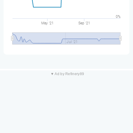
0%
May '21
Sep '21
Jul '21
▼ Ad by Refinery89