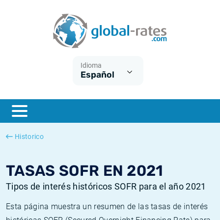
Euribor
¿Qué es la inflación IPC?
Euribor - histórico
Calculadora de inflación
Term SOFR
¿Qué es la inflación IPCA?
ESTER - histórico
Idioma
Español
Bancos centrales
Inflación Chileno - IPC
SONIA - histórico
ESTER
Inflación Español - IPC
SOFR - histórico
SONIA
Inflación Estadounidense
TONAR - histórico
Historico
SOFR
Inflación Mexicano - IPC
Inflación histórica
TASAS SOFR EN 2021
Tipos de interés históricos SOFR para el año 2021
Esta página muestra un resumen de las tasas de interés