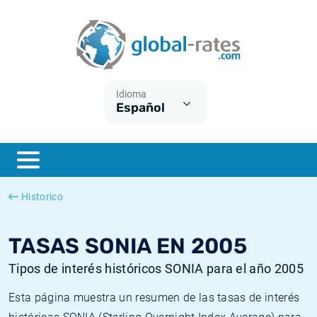
Euribor
¿Qué es la inflación IPC?
Euribor - histórico
Calculadora de inflación
Term SOFR
¿Qué es la inflación IPCA?
ESTER - histórico
Idioma
Español
Bancos centrales
Inflación Chileno - IPC
SONIA - histórico
ESTER
Inflación Español - IPC
SOFR - histórico
SONIA
Inflación Estadounidense
TONAR - histórico
Historico
SOFR
Inflación Mexicano - IPC
Inflación histórica
TASAS SONIA EN 2005
Tipos de interés históricos SONIA para el año 2005
Esta página muestra un resumen de las tasas de interés