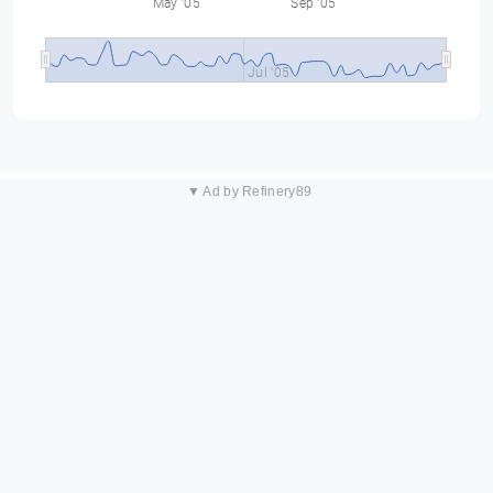
May '05
Sep '05
Jul '05
▼ Ad by Refinery89