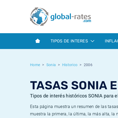
Euribor
¿Qué es la inflación IPC?
Euribor - histórico
Calculadora de inflación
Term SOFR
¿Qué es la inflación IPCA?
ESTER - histórico
TIPOS DE INTERES
INFLA
Bancos centrales
Inflación Chileno - IPC
SONIA - histórico
ESTER
Inflación Español - IPC
SOFR - histórico
Home
Sonia
Historico
2006
SONIA
Inflación Estadounidense
TONAR - histórico
TASAS SONIA E
SOFR
Inflación Mexicano - IPC
Inflación histórica
Tipos de interés históricos SONIA para e
Esta página muestra un resumen de las tasas 
muestra la primera, la última, la más alta, l