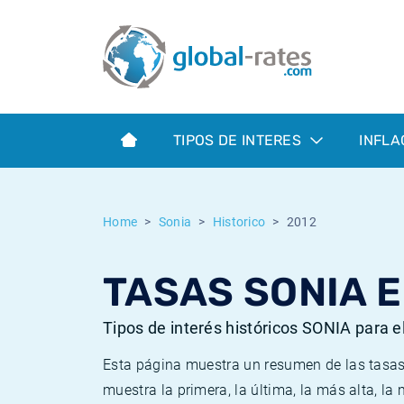
Euribor
¿Qué es la inflación IPC?
Euribor - histórico
Calculadora de inflación
Term SOFR
¿Qué es la inflación IPCA?
ESTER - histórico
TIPOS DE INTERES
INFLA
Bancos centrales
Inflación Chileno - IPC
SONIA - histórico
ESTER
Inflación Español - IPC
SOFR - histórico
Home
Sonia
Historico
2012
SONIA
Inflación Estadounidense
TONAR - histórico
TASAS SONIA E
SOFR
Inflación Mexicano - IPC
Inflación histórica
Tipos de interés históricos SONIA para e
Esta página muestra un resumen de las tasas 
muestra la primera, la última, la más alta, l