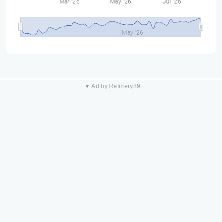
Mar '26
May '26
Jul '26
May '26
▼ Ad by Refinery89