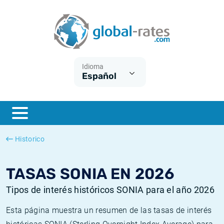
Euribor
¿Qué es la inflación IPC?
Euribor - histórico
Calculadora de inflación
Term SOFR
¿Qué es la inflación IPCA?
ESTER - histórico
Idioma
Español
Bancos centrales
Inflación Chileno - IPC
SONIA - histórico
ESTER
Inflación Español - IPC
SOFR - histórico
SONIA
Inflación Estadounidense
TONAR - histórico
Historico
SOFR
Inflación Mexicano - IPC
Inflación histórica
TASAS SONIA EN 2026
Tipos de interés históricos SONIA para el año 2026
Esta página muestra un resumen de las tasas de interés