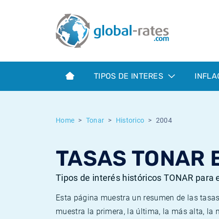
Euribor
¿Qué es la inflación IPC?
Euribor - histórico
Calculadora de inflación
Term SOFR
¿Qué es la inflación IPCA?
ESTER - histórico
TIPOS DE INTERES
INFLA
Bancos centrales
Inflación Chileno - IPC
SONIA - histórico
ESTER
Inflación Español - IPC
SOFR - histórico
Home
Tonar
Historico
2004
SONIA
Inflación Estadounidense
TONAR - histórico
TASAS TONAR 
SOFR
Inflación Mexicano - IPC
Inflación histórica
Tipos de interés históricos TONAR para 
Esta página muestra un resumen de las tasas
muestra la primera, la última, la más alta, l