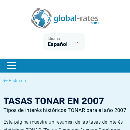
Euribor
¿Qué es la inflación IPC?
Euribor - histórico
Calculadora de inflación
Term SOFR
¿Qué es la inflación IPCA?
ESTER - histórico
Idioma
Español
Bancos centrales
Inflación Chileno - IPC
SONIA - histórico
ESTER
Inflación Español - IPC
SOFR - histórico
SONIA
Inflación Estadounidense
TONAR - histórico
Historico
SOFR
Inflación Mexicano - IPC
Inflación histórica
TASAS TONAR EN 2007
Tipos de interés históricos TONAR para el año 2007
Esta página muestra un resumen de las tasas de interés