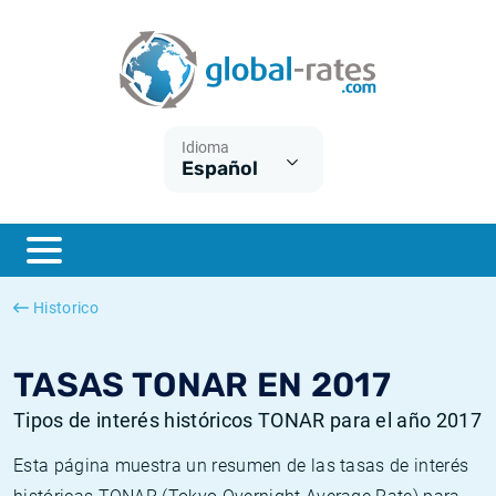
Euribor
¿Qué es la inflación IPC?
Euribor - histórico
Calculadora de inflación
Term SOFR
¿Qué es la inflación IPCA?
ESTER - histórico
Idioma
Español
Bancos centrales
Inflación Chileno - IPC
SONIA - histórico
ESTER
Inflación Español - IPC
SOFR - histórico
SONIA
Inflación Estadounidense
TONAR - histórico
Historico
SOFR
Inflación Mexicano - IPC
Inflación histórica
TASAS TONAR EN 2017
Tipos de interés históricos TONAR para el año 2017
Esta página muestra un resumen de las tasas de interés