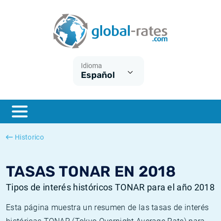
Euribor
¿Qué es la inflación IPC?
Euribor - histórico
Calculadora de inflación
Term SOFR
¿Qué es la inflación IPCA?
ESTER - histórico
Idioma
Español
Bancos centrales
Inflación Chileno - IPC
SONIA - histórico
ESTER
Inflación Español - IPC
SOFR - histórico
SONIA
Inflación Estadounidense
TONAR - histórico
Historico
SOFR
Inflación Mexicano - IPC
Inflación histórica
TASAS TONAR EN 2018
Tipos de interés históricos TONAR para el año 2018
Esta página muestra un resumen de las tasas de interés