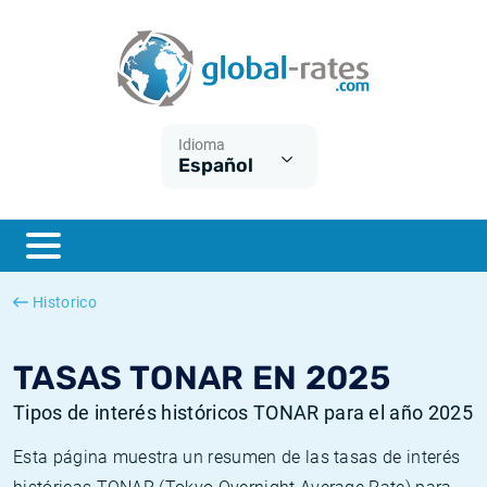
Euribor
¿Qué es la inflación IPC?
Euribor - histórico
Calculadora de inflación
Term SOFR
¿Qué es la inflación IPCA?
ESTER - histórico
Idioma
Español
Bancos centrales
Inflación Chileno - IPC
SONIA - histórico
ESTER
Inflación Español - IPC
SOFR - histórico
SONIA
Inflación Estadounidense
TONAR - histórico
Historico
SOFR
Inflación Mexicano - IPC
Inflación histórica
TASAS TONAR EN 2025
Tipos de interés históricos TONAR para el año 2025
Esta página muestra un resumen de las tasas de interés