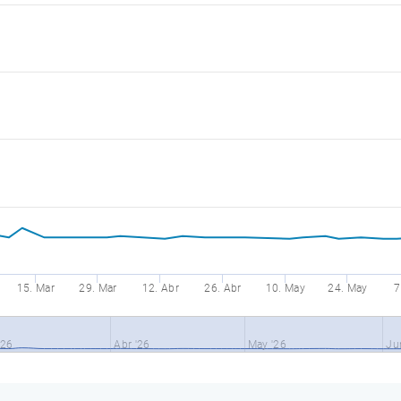
15. Mar
29. Mar
12. Abr
26. Abr
10. May
24. May
7
'26
Abr '26
May '26
Ju