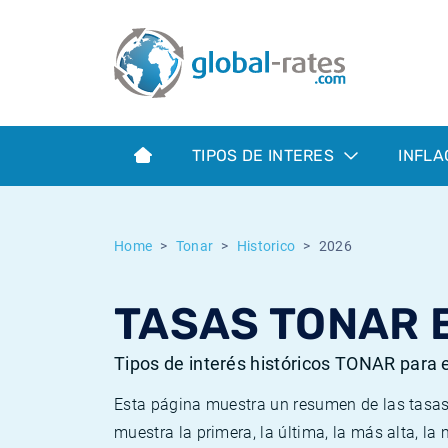
Euribor
¿Qué es la inflación IPC?
Euribor - histórico
Calculadora de inflación
Term SOFR
¿Qué es la inflación IPCA?
ESTER - histórico
TIPOS DE INTERES
INFLA
Bancos centrales
Inflación Chileno - IPC
SONIA - histórico
ESTER
Inflación Español - IPC
SOFR - histórico
Home
Tonar
Historico
2026
SONIA
Inflación Estadounidense
TONAR - histórico
TASAS TONAR 
SOFR
Inflación Mexicano - IPC
Inflación histórica
Tipos de interés históricos TONAR para 
Esta página muestra un resumen de las tasas
muestra la primera, la última, la más alta, l