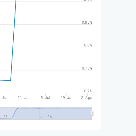
0.85%
0.8%
0.75%
0.7%
. Jun
21. Jun
5. Jul
19. Jul
2. Ago
n '26
Jul '26