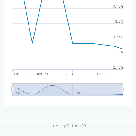
3.75%
3.5%
3.25%
3%
2.75%
Jan '71
Avr '71
Juil '71
Oct '71
Jan '71
Juil '71
▼ Ad by Refinery89