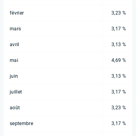
février
3,23 %
mars
3,17 %
avril
3,13 %
mai
4,69 %
juin
3,13 %
juillet
3,17 %
août
3,23 %
septembre
3,17 %