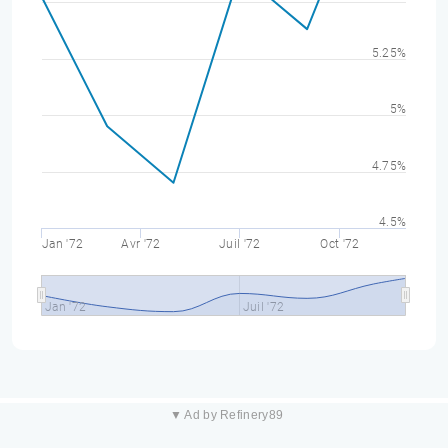
5.25%
5%
4.75%
4.5%
Jan '72
Avr '72
Juil '72
Oct '72
Jan '72
Juil '72
▼ Ad by Refinery89