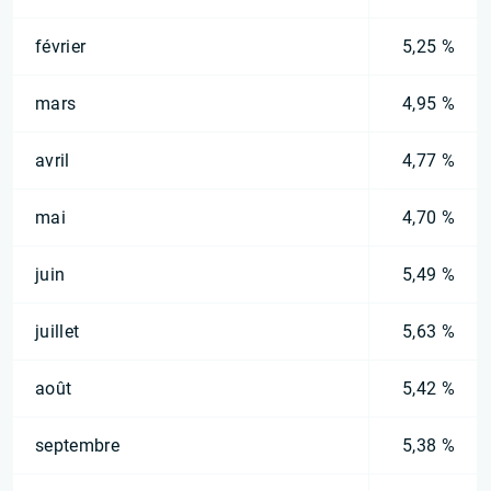
février
5,25 %
mars
4,95 %
avril
4,77 %
mai
4,70 %
juin
5,49 %
juillet
5,63 %
août
5,42 %
septembre
5,38 %