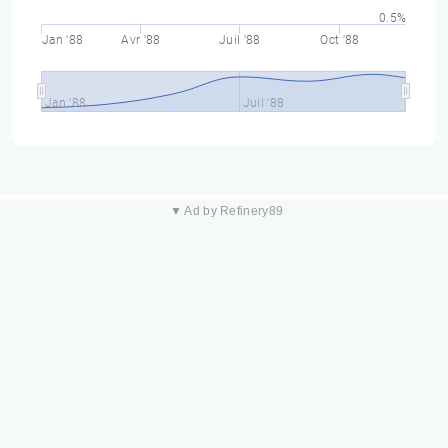
0.5%
Jan '88
Avr '88
Juil '88
Oct '88
Jan '88
Juil '88
▼ Ad by Refinery89