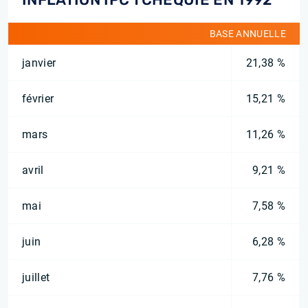
BASE ANNUELLE
janvier
21,38 %
février
15,21 %
mars
11,26 %
avril
9,21 %
mai
7,58 %
juin
6,28 %
juillet
7,76 %