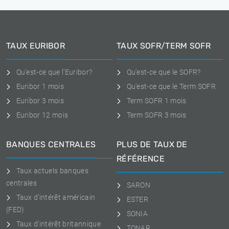
TAUX EURIBOR
TAUX SOFR/TERM SOFR
Qu'est-ce que l'Euribor?
Qu'est-ce que le SOFR?
Euribor 1 mois
Qu'est-ce que le Term SOFR
Euribor 3 mois
Term SOFR 1 mois
Euribor 12 mois
Term SOFR 3 mois
BANQUES CENTRALES
PLUS DE TAUX DE
RÉFÉRENCE
Taux actuels banques
centrales
SARON
Taux d'intérêt américain
ESTER
(FED)
SONIA
Taux d'intérêt britannique
TONAR