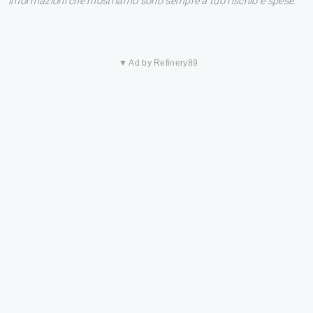
informazioni che mostriamo sono sempre a tuo rischio e spese.
▼ Ad by Refinery89