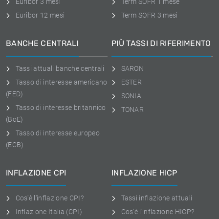
Euribor 3 mesi
Term SOFR 1 mese
Euribor 12 mesi
Term SOFR 3 mesi
BANCHE CENTRALI
PIÙ TASSI DI RIFERIMENTO
Tassi attuali banche centrali
SARON
Tasso di interesse americano
ESTER
(FED)
SONIA
Tasso di interesse britannico
TONAR
(BoE)
Tasso di interesse europeo
(ECB)
INFLAZIONE CPI
INFLAZIONE HICP
Cos'è l'inflazione CPI?
Tassi inflazione attuali
Inflazione Italia (CPI)
Cos'è l'inflazione HICP?