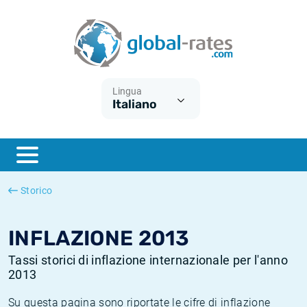
Euribor
Cos'è l'inflazione CPI?
Tassi storici Euribor
Calcolatore dell’inflazione
Term SOFR
Cos'è l'inflazione HICP?
Tassi storici di ESTER
Lingua
Italiano
Banche centrali
Inflazione Europa
Tassi SOFR storici
ESTER
Inflazione Italia
Tassi storici di SONIA
SONIA
Inflazione Stati Uniti
Tassi storici di TONAR
Storico
SOFR
Inflazione Svizzera
Tassi di inflazione storici
INFLAZIONE 2013
Tassi storici di inflazione internazionale per l'anno
2013
Su questa pagina sono riportate le cifre di inflazione