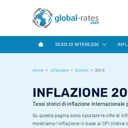
Euribor
Cos'è l'inflazione CPI?
Tassi storici Euribor
Calcolatore dell’inflazione
Term SOFR
Cos'è l'inflazione HICP?
Tassi storici di ESTER
TASSI DI INTERESSE
INF
Banche centrali
Inflazione Europa
Tassi SOFR storici
ESTER
Inflazione Italia
Tassi storici di SONIA
Home
Inflazione
Storico
2013
SONIA
Inflazione Stati Uniti
Tassi storici di TONAR
INFLAZIONE 20
SOFR
Inflazione Svizzera
Tassi di inflazione storici
Tassi storici di inflazione internazionale
Su questa pagina sono riportate le cifre di i
mostriamo l'inflazione in base al CPI (indice 