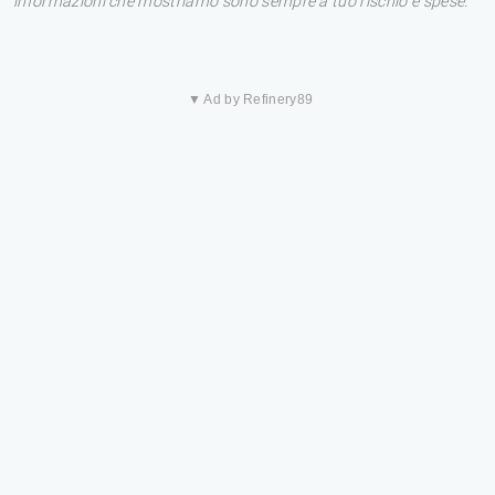
informazioni che mostriamo sono sempre a tuo rischio e spese.
▼ Ad by Refinery89