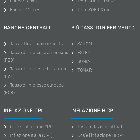
Euribor 3 mesi
Term SOFR 1 mese
Euribor 12 mesi
Term SOFR 3 mesi
BANCHE CENTRALI
PIÙ TASSI DI RIFERIMENTO
Tassi attuali banche centrali
SARON
Tasso di interesse americano
ESTER
(FED)
SONIA
Tasso di interesse britannico
TONAR
(BoE)
Tasso di interesse europeo
(ECB)
INFLAZIONE CPI
INFLAZIONE HICP
Cos'è l'inflazione CPI?
Tassi inflazione attuali
Inflazione Italia (CPI)
Cos'è l'inflazione HICP?