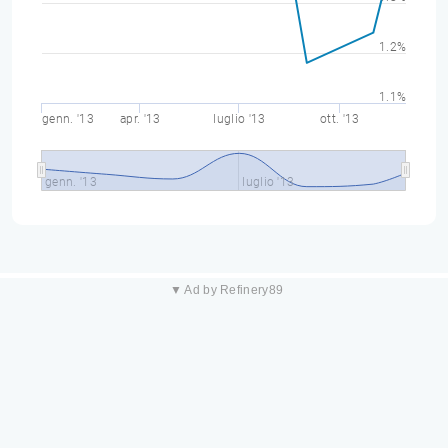
1.2%
1.1%
genn. '13
apr. '13
luglio '13
ott. '13
genn. '13
luglio '13
▼ Ad by Refinery89