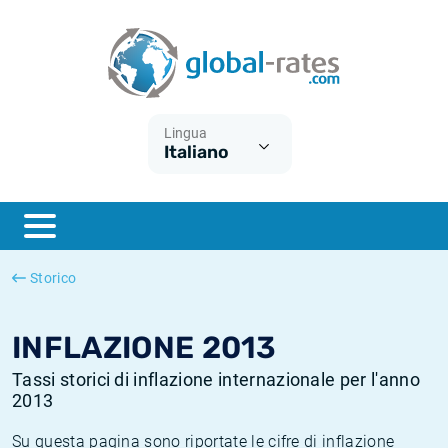
Euribor
Cos'è l'inflazione CPI?
Tassi storici Euribor
Calcolatore dell’inflazione
Term SOFR
Cos'è l'inflazione HICP?
Tassi storici di ESTER
Lingua
Italiano
Banche centrali
Inflazione Europa
Tassi SOFR storici
ESTER
Inflazione Italia
Tassi storici di SONIA
SONIA
Inflazione Stati Uniti
Tassi storici di TONAR
Storico
SOFR
Inflazione Svizzera
Tassi di inflazione storici
INFLAZIONE 2013
Tassi storici di inflazione internazionale per l'anno
2013
Su questa pagina sono riportate le cifre di inflazione