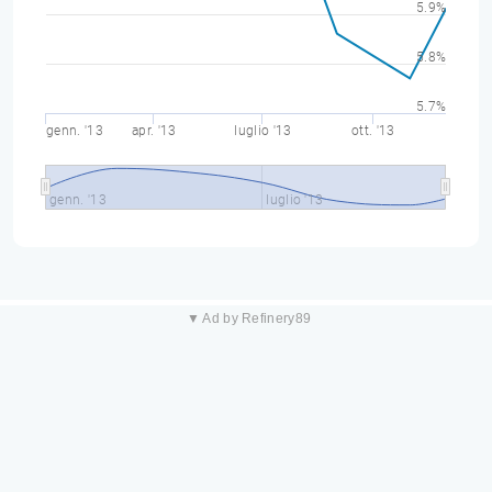
5.9%
5.8%
5.7%
genn. '13
apr. '13
luglio '13
ott. '13
genn. '13
luglio '13
▼ Ad by Refinery89