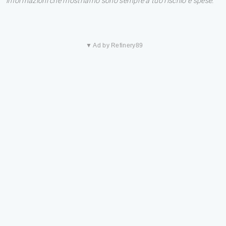
informazioni che mostriamo sono sempre a tuo rischio e spese.
▼ Ad by Refinery89