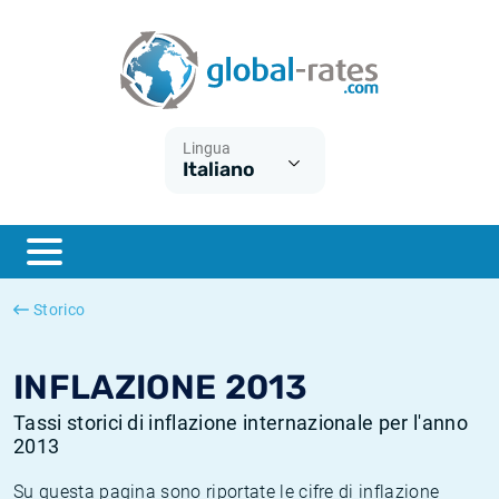
Euribor
Cos'è l'inflazione CPI?
Tassi storici Euribor
Calcolatore dell’inflazione
Term SOFR
Cos'è l'inflazione HICP?
Tassi storici di ESTER
Lingua
Italiano
Banche centrali
Inflazione Europa
Tassi SOFR storici
ESTER
Inflazione Italia
Tassi storici di SONIA
SONIA
Inflazione Stati Uniti
Tassi storici di TONAR
Storico
SOFR
Inflazione Svizzera
Tassi di inflazione storici
INFLAZIONE 2013
Tassi storici di inflazione internazionale per l'anno
2013
Su questa pagina sono riportate le cifre di inflazione