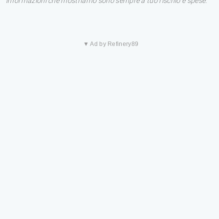
informazioni che mostriamo sono sempre a tuo rischio e spese.
▼ Ad by Refinery89