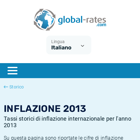
Euribor
Cos'è l'inflazione CPI?
Tassi storici Euribor
Calcolatore dell’inflazione
Term SOFR
Cos'è l'inflazione HICP?
Tassi storici di ESTER
Lingua
Italiano
Banche centrali
Inflazione Europa
Tassi SOFR storici
ESTER
Inflazione Italia
Tassi storici di SONIA
SONIA
Inflazione Stati Uniti
Tassi storici di TONAR
Storico
SOFR
Inflazione Svizzera
Tassi di inflazione storici
INFLAZIONE 2013
Tassi storici di inflazione internazionale per l'anno
2013
Su questa pagina sono riportate le cifre di inflazione