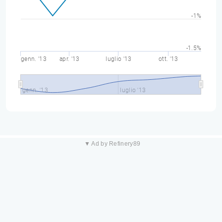
-1%
-1.5%
genn. '13
apr. '13
luglio '13
ott. '13
genn. '13
luglio '13
▼ Ad by Refinery89