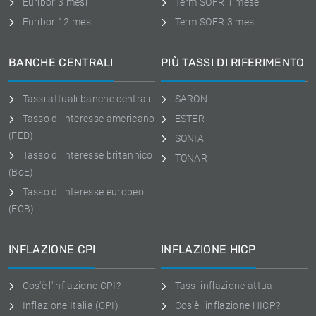
Euribor 3 mesi
Term SOFR 1 mese
Euribor 12 mesi
Term SOFR 3 mesi
BANCHE CENTRALI
PIÙ TASSI DI RIFERIMENTO
Tassi attuali banche centrali
SARON
Tasso di interesse americano
ESTER
(FED)
SONIA
Tasso di interesse britannico
TONAR
(BoE)
Tasso di interesse europeo
(ECB)
INFLAZIONE CPI
INFLAZIONE HICP
Cos'è l'inflazione CPI?
Tassi inflazione attuali
Inflazione Italia (CPI)
Cos'è l'inflazione HICP?