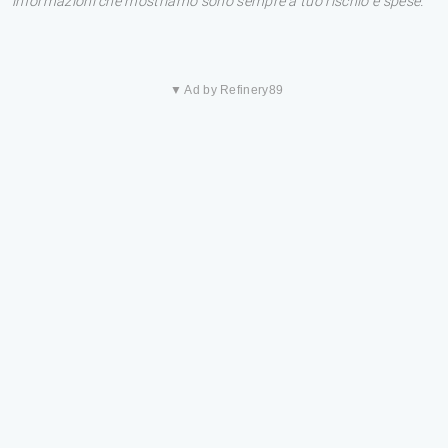
informazioni che mostriamo sono sempre a tuo rischio e spese.
▼ Ad by Refinery89