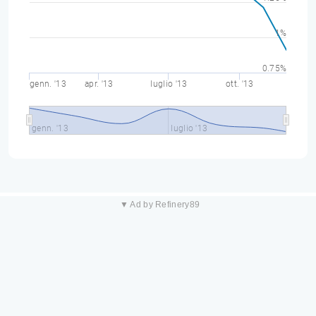
1%
0.75%
genn. '13
apr. '13
luglio '13
ott. '13
genn. '13
luglio '13
▼ Ad by Refinery89