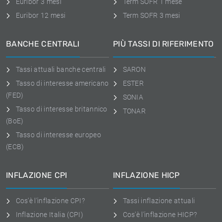
Euribor 3 mesi
Term SOFR 1 mese
Euribor 12 mesi
Term SOFR 3 mesi
BANCHE CENTRALI
PIÙ TASSI DI RIFERIMENTO
Tassi attuali banche centrali
SARON
Tasso di interesse americano
ESTER
(FED)
SONIA
Tasso di interesse britannico
TONAR
(BoE)
Tasso di interesse europeo
(ECB)
INFLAZIONE CPI
INFLAZIONE HICP
Cos'è l'inflazione CPI?
Tassi inflazione attuali
Inflazione Italia (CPI)
Cos'è l'inflazione HICP?