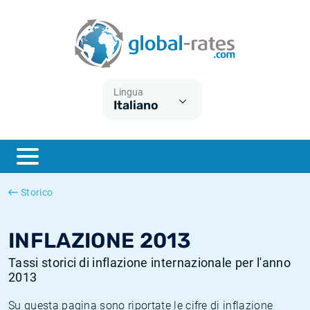
Euribor
Cos'è l'inflazione CPI?
Tassi storici Euribor
Calcolatore dell’inflazione
Term SOFR
Cos'è l'inflazione HICP?
Tassi storici di ESTER
Lingua
Italiano
Banche centrali
Inflazione Europa
Tassi SOFR storici
ESTER
Inflazione Italia
Tassi storici di SONIA
SONIA
Inflazione Stati Uniti
Tassi storici di TONAR
Storico
SOFR
Inflazione Svizzera
Tassi di inflazione storici
INFLAZIONE 2013
Tassi storici di inflazione internazionale per l'anno
2013
Su questa pagina sono riportate le cifre di inflazione