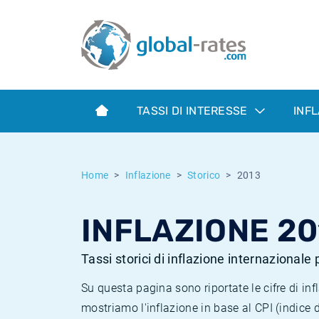
Euribor
Cos'è l'inflazione CPI?
Tassi storici Euribor
Calcolatore dell’inflazione
Term SOFR
Cos'è l'inflazione HICP?
Tassi storici di ESTER
TASSI DI INTERESSE
INF
Banche centrali
Inflazione Europa
Tassi SOFR storici
ESTER
Inflazione Italia
Tassi storici di SONIA
Home
Inflazione
Storico
2013
SONIA
Inflazione Stati Uniti
Tassi storici di TONAR
INFLAZIONE 20
SOFR
Inflazione Svizzera
Tassi di inflazione storici
Tassi storici di inflazione internazionale
Su questa pagina sono riportate le cifre di i
mostriamo l'inflazione in base al CPI (indice 