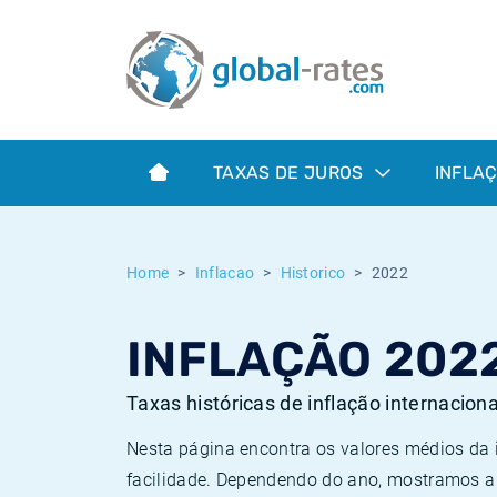
Euribor
O que é a inflação do IPC?
Taxas Euribor históricas
Calculadora de inflação
Term SOFR
O que é a inflação do IHPC?
Taxas ESTER históricas
TAXAS DE JUROS
INFLA
Bancos centrais
Inflação Brasil
Taxas SOFR históricas
ESTER
Inflação Estados Unidos
Taxas SONIA históricas
Home
Inflacao
Historico
2022
SONIA
Inflação Europa
Taxas TONAR históricas
INFLAÇÃO 202
SOFR
Inflação Portugal
Taxas de inflação históricas
Taxas históricas de inflação internacion
Nesta página encontra os valores médios da
facilidade. Dependendo do ano, mostramos a 