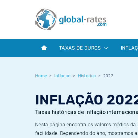
Euribor
O que é a inflação do IPC?
Taxas Euribor históricas
Calculadora de inflação
Term SOFR
O que é a inflação do IHPC?
Taxas ESTER históricas
TAXAS DE JUROS
INFLA
Bancos centrais
Inflação Brasil
Taxas SOFR históricas
ESTER
Inflação Estados Unidos
Taxas SONIA históricas
Home
Inflacao
Historico
2022
SONIA
Inflação Europa
Taxas TONAR históricas
INFLAÇÃO 202
SOFR
Inflação Portugal
Taxas de inflação históricas
Taxas históricas de inflação internacion
Nesta página encontra os valores médios da
facilidade. Dependendo do ano, mostramos a 